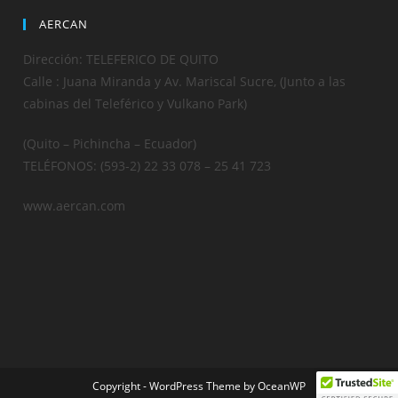
AERCAN
Dirección: TELEFERICO DE QUITO
Calle : Juana Miranda y Av. Mariscal Sucre, (Junto a las
cabinas del Teleférico y Vulkano Park)
(Quito – Pichincha – Ecuador)
TELÉFONOS: (593-2) 22 33 078 – 25 41 723
www.aercan.com
Copyright - WordPress Theme by OceanWP