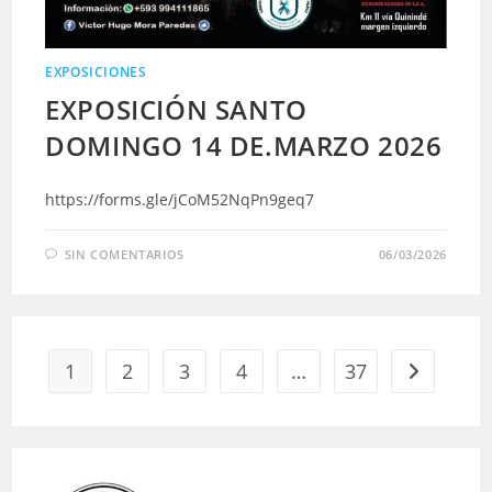
EXPOSICIONES
EXPOSICIÓN SANTO
DOMINGO 14 DE.MARZO 2026
https://forms.gle/jCoM52NqPn9geq7
SIN COMENTARIOS
06/03/2026
1
2
3
4
…
37
Ir a la pág