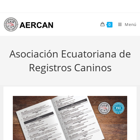
Ir
al
contenido
Menú
0
Asociación Ecuatoriana de
Registros Caninos