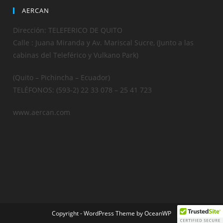
AERCAN
Dirección: TELEFERICO DE QUITO
Calle : Juana Miranda y Av. Mariscal Sucre, (Junto a las
cabinas del Teleférico y Vulkano Park)
(Quito – Pichincha – Ecuador)
TELÉFONOS: (593-2) 22 33 078 – 25 41 723
www.aercan.com
Copyright - WordPress Theme by OceanWP