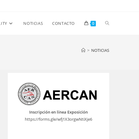
Alternar
LITY
NOTICIAS
CONTACTO
0
búsqueda
>
NOTICIAS
de
la
Inscripción en línea Exposición
web
https://forms.gle/wfj1X3orgwNtiXje6