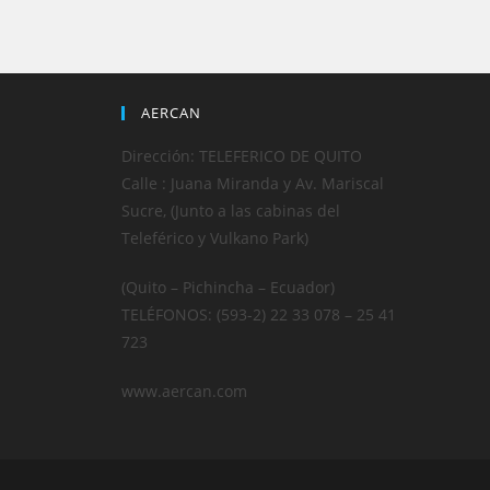
AERCAN
Dirección: TELEFERICO DE QUITO
Calle : Juana Miranda y Av. Mariscal
Sucre, (Junto a las cabinas del
Teleférico y Vulkano Park)
(Quito – Pichincha – Ecuador)
TELÉFONOS: (593-2) 22 33 078 – 25 41
723
www.aercan.com