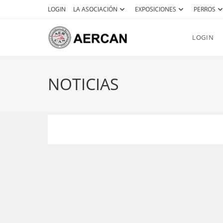
Ir
LOGIN
LA ASOCIACIÓN
EXPOSICIONES
PERROS
al
contenido
LOGIN
NOTICIAS