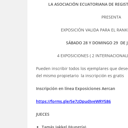
entrada:
entrada:
LA ASOCIACIÓN ECUATORIANA DE REGIS
PRESENTA
EXPOSICIÓN VALIDA PARA EL RAN
SÁBADO 28 Y DOMINGO 29 DE J
4 EXPOSICIONES ( 2 INTERNACIONAL
Pueden inscribir todos los ejemplares que des
del mismo propietario la inscripción es gratis
Inscripción en línea Exposiciones Aercan
https://forms.gle/5e7zDpudJveWRY586
JUECES
Tamás Jakkel (Hungría)