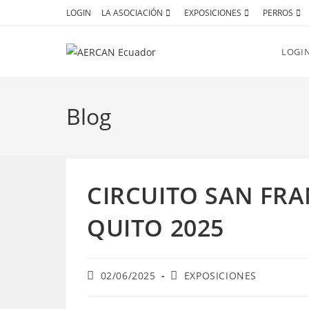
Ir
LOGIN
LA ASOCIACIÓN
EXPOSICIONES
PERROS
al
contenido
LOGI
Blog
CIRCUITO SAN FRA
QUITO 2025
Publicación
Categoría
02/06/2025
EXPOSICIONES
de
de
la
la