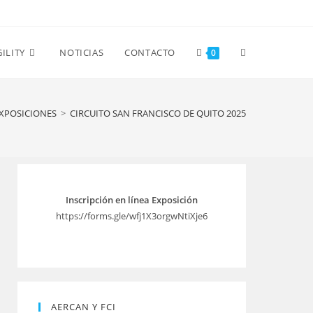
Alternar
ILITY
NOTICIAS
CONTACTO
0
búsqueda
XPOSICIONES
>
CIRCUITO SAN FRANCISCO DE QUITO 2025
de
Inscripción en línea Exposición
la
https://forms.gle/wfj1X3orgwNtiXje6
web
AERCAN Y FCI