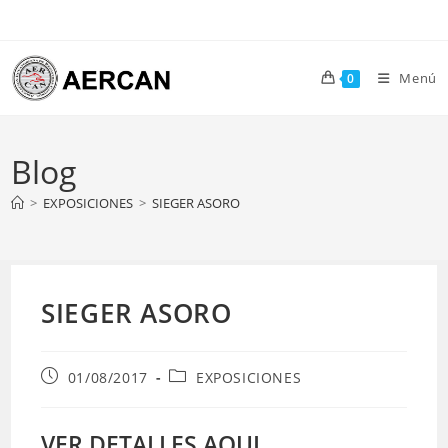
Ir
al
contenido
Menú
0
Blog
>
EXPOSICIONES
>
SIEGER ASORO
SIEGER ASORO
Publicación
Categoría
01/08/2017
EXPOSICIONES
de
de
la
la
entrada:
entrada:
VER DETALLES AQUI