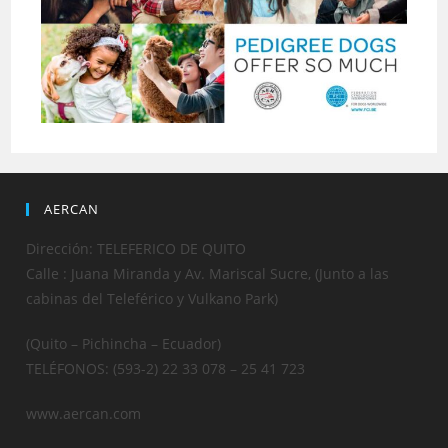
AERCAN
Dirección: TELEFERICO DE QUITO
Calle : Juana Miranda y Av. Mariscal Sucre, (Junto a las
cabinas del Teleférico y Vulkano Park)
(Quito – Pichincha – Ecuador)
TELÉFONOS: (593-2) 22 33 078 – 25 41 723
www.aercan.com