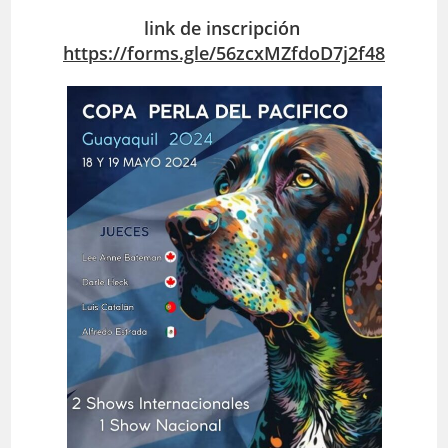
la
la
entrada:
entrada:
link de inscripción
https://forms.gle/56zcxMZfdoD7j2f48