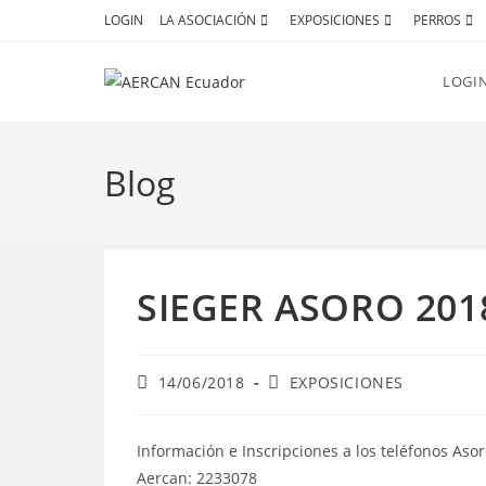
Ir
LOGIN
LA ASOCIACIÓN
EXPOSICIONES
PERROS
al
contenido
LOGI
Blog
SIEGER ASORO 201
Publicación
Categoría
14/06/2018
EXPOSICIONES
de
de
la
la
entrada:
entrada:
Información e Inscripciones a los teléfonos Aso
Aercan: 2233078