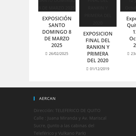
EXPOSICIÓN
Exp
SANTO
Qui
DOMINGO 8
1
EXPOSICION
DE MARZO
Oc
FINAL DEL
2025
RANKIN Y
PRIMERA
26/02/2025
23
DEL 2020
01/12/2019
AERCAN
Dirección: TELEFERICO DE QUITO
Calle : Juana Miranda y Av. Mariscal
Sucre, (Junto a las cabinas del
Teleférico y Vulkano Park)