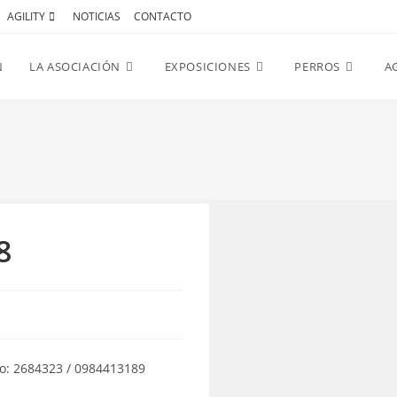
AGILITY
NOTICIAS
CONTACTO
N
LA ASOCIACIÓN
EXPOSICIONES
PERROS
AG
8
ro: 2684323 / 0984413189