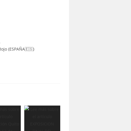
.
 Rojo (ESPAÑA🇪🇸)