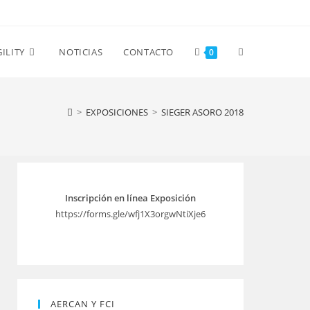
Alternar
ILITY
NOTICIAS
CONTACTO
0
búsqueda
>
EXPOSICIONES
>
SIEGER ASORO 2018
de
Inscripción en línea Exposición
la
https://forms.gle/wfj1X3orgwNtiXje6
web
AERCAN Y FCI