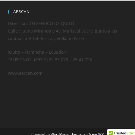
AERCAN
Dirección: TELEFERICO DE QUITO
Calle : Juana Miranda y Av. Mariscal Sucre, (Junto a las
cabinas del Teleférico y Vulkano Park)
(Quito – Pichincha – Ecuador)
TELÉFONOS: (593-2) 22 33 078 – 25 41 723
www.aercan.com
Copyright - WordPress Theme by OceanWP