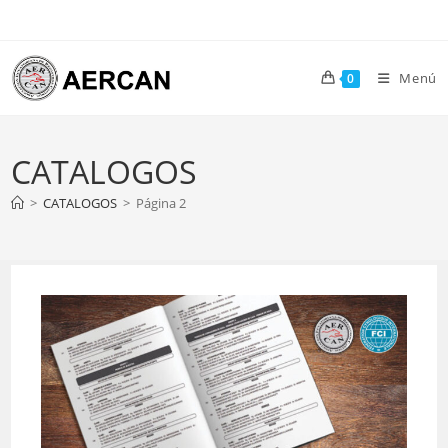
Ir
al
contenido
Menú
0
CATALOGOS
>
CATALOGOS
>
Página 2