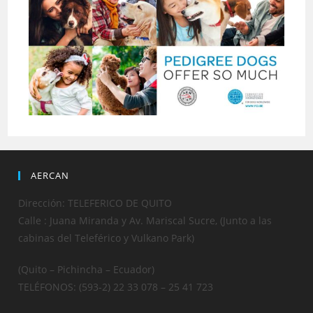
AERCAN
Dirección: TELEFERICO DE QUITO
Calle : Juana Miranda y Av. Mariscal Sucre, (Junto a las
cabinas del Teleférico y Vulkano Park)
(Quito – Pichincha – Ecuador)
TELÉFONOS: (593-2) 22 33 078 – 25 41 723