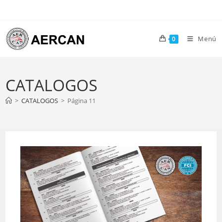
Ir
al
contenido
Menú
0
CATALOGOS
>
CATALOGOS
>
Página 11