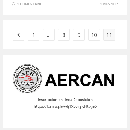
1 COMENTARIO
10/02/2017
1
…
8
9
10
11
Ir a la página anterior
Inscripción en línea Exposición
https://forms.gle/wfj1X3orgwNtiXje6