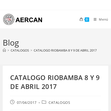
Ir
al
contenido
Menú
0
Blog
>
CATALOGOS
>
CATALOGO RIOBAMBA 8 Y 9 DE ABRIL 2017
CATALOGO RIOBAMBA 8 Y 9
DE ABRIL 2017
Publicación
Categoría
07/04/2017
CATALOGOS
de
de