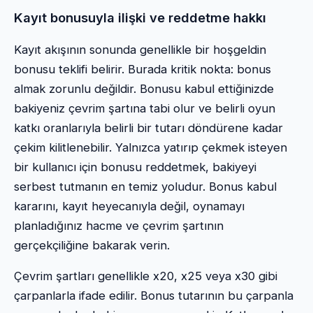
Kayıt bonusuyla ilişki ve reddetme hakkı
Kayıt akışının sonunda genellikle bir hoşgeldin
bonusu teklifi belirir. Burada kritik nokta: bonus
almak zorunlu değildir. Bonusu kabul ettiğinizde
bakiyeniz çevrim şartına tabi olur ve belirli oyun
katkı oranlarıyla belirli bir tutarı döndürene kadar
çekim kilitlenebilir. Yalnızca yatırıp çekmek isteyen
bir kullanıcı için bonusu reddetmek, bakiyeyi
serbest tutmanın en temiz yoludur. Bonus kabul
kararını, kayıt heyecanıyla değil, oynamayı
planladığınız hacme ve çevrim şartının
gerçekçiliğine bakarak verin.
Çevrim şartları genellikle x20, x25 veya x30 gibi
çarpanlarla ifade edilir. Bonus tutarının bu çarpanla