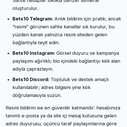
Sahte hesaplar sıklıkla benzer isimlerle
oluşturulur.
Bets10 Telegram:
Anlık bildirim için pratik; ancak
“resmi” görünen sahte kanallar sık kurulur, bu
yüzden kanalı yalnızca resmi siteden gelen
bağlantıyla teyit edin.
Bets10 Instagram:
Görsel duyuru ve kampanya
paylaşımı ağırlıklı; bio içindeki bağlantıyı kök alan
adıyla çaprazlayın.
Bets10 Discord:
Topluluk ve destek amaçlı
kullanılabilir; adres bilgisini yine kök
doğrulamasıyla süzün.
Resmi bildirim ise en güvenilir katmandır: hesabınıza
tanımlı e-posta ya da site içi mesaj kutusuna gelen
adres duyurusu, üçüncü taraf paylaşımlarına göre