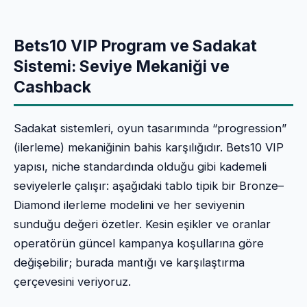
Bets10 VIP Program ve Sadakat
Sistemi: Seviye Mekaniği ve
Cashback
Sadakat sistemleri, oyun tasarımında “progression”
(ilerleme) mekaniğinin bahis karşılığıdır. Bets10 VIP
yapısı, niche standardında olduğu gibi kademeli
seviyelerle çalışır: aşağıdaki tablo tipik bir Bronze–
Diamond ilerleme modelini ve her seviyenin
sunduğu değeri özetler. Kesin eşikler ve oranlar
operatörün güncel kampanya koşullarına göre
değişebilir; burada mantığı ve karşılaştırma
çerçevesini veriyoruz.