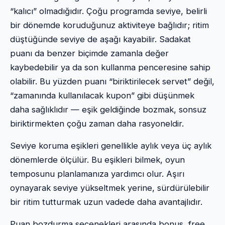
“kalıcı” olmadığıdır. Çoğu programda seviye, belirli
bir dönemde koruduğunuz aktiviteye bağlıdır; ritim
düştüğünde seviye de aşağı kayabilir. Sadakat
puanı da benzer biçimde zamanla değer
kaybedebilir ya da son kullanma penceresine sahip
olabilir. Bu yüzden puanı “biriktirilecek servet” değil,
“zamanında kullanılacak kupon” gibi düşünmek
daha sağlıklıdır — eşik geldiğinde bozmak, sonsuz
biriktirmekten çoğu zaman daha rasyoneldir.
Seviye koruma eşikleri genellikle aylık veya üç aylık
dönemlerde ölçülür. Bu eşikleri bilmek, oyun
temposunu planlamanıza yardımcı olur. Aşırı
oynayarak seviye yükseltmek yerine, sürdürülebilir
bir ritim tutturmak uzun vadede daha avantajlıdır.
Puan bozdurma seçenekleri arasında bonus, free