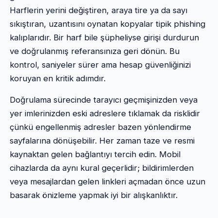
Harflerin yerini değiştiren, araya tire ya da sayı
sıkıştıran, uzantısını oynatan kopyalar tipik phishing
kalıplarıdır. Bir harf bile şüpheliyse girişi durdurun
ve doğrulanmış referansınıza geri dönün. Bu
kontrol, saniyeler sürer ama hesap güvenliğinizi
koruyan en kritik adımdır.
Doğrulama sürecinde tarayıcı geçmişinizden veya
yer imlerinizden eski adreslere tıklamak da risklidir
çünkü engellenmiş adresler bazen yönlendirme
sayfalarına dönüşebilir. Her zaman taze ve resmi
kaynaktan gelen bağlantıyı tercih edin. Mobil
cihazlarda da aynı kural geçerlidir; bildirimlerden
veya mesajlardan gelen linkleri açmadan önce uzun
basarak önizleme yapmak iyi bir alışkanlıktır.