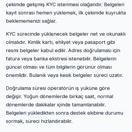
çekimde gelişmiş KYC istenmesi olağandır. Belgeleri
kayıt sonrası hemen yüklemek, ilk çekimde kuyrukta
beklememenizi sağlar.
KYC sürecinde yüklenecek belgeler net ve okunaklı
olmalıdır. Kimlik kartı, ehliyet veya pasaport gibi
resmi belgeler kabul edilir. Adres doğrulaması için
fatura veya banka ekstresi istenebilir. Belgelerin
güncel olması ve tüm bilgilerin görünür olması
önemlidir. Bulanık veya kesik belgeler süreci uzatır.
Doğrulama süresi operatörün iş yüküne göre
değişir. Yoğun dönemlerde birkaç saat, normal
dönemlerde dakikalar içinde tamamlanabilir.
Belgeleri yükledikten sonra destek ekibine durumu
sormak, süreci hızlandırabilir.