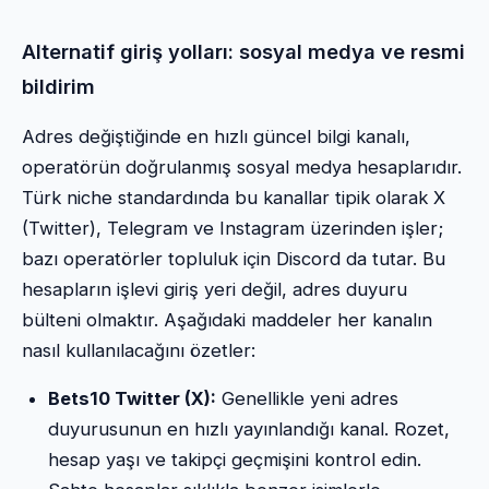
Alternatif giriş yolları: sosyal medya ve resmi
bildirim
Adres değiştiğinde en hızlı güncel bilgi kanalı,
operatörün doğrulanmış sosyal medya hesaplarıdır.
Türk niche standardında bu kanallar tipik olarak X
(Twitter), Telegram ve Instagram üzerinden işler;
bazı operatörler topluluk için Discord da tutar. Bu
hesapların işlevi giriş yeri değil, adres duyuru
bülteni olmaktır. Aşağıdaki maddeler her kanalın
nasıl kullanılacağını özetler:
Bets10 Twitter (X):
Genellikle yeni adres
duyurusunun en hızlı yayınlandığı kanal. Rozet,
hesap yaşı ve takipçi geçmişini kontrol edin.