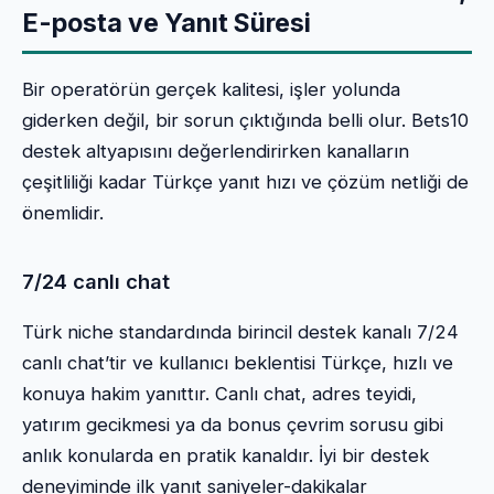
E-posta ve Yanıt Süresi
Bir operatörün gerçek kalitesi, işler yolunda
giderken değil, bir sorun çıktığında belli olur. Bets10
destek altyapısını değerlendirirken kanalların
çeşitliliği kadar Türkçe yanıt hızı ve çözüm netliği de
önemlidir.
7/24 canlı chat
Türk niche standardında birincil destek kanalı 7/24
canlı chat’tir ve kullanıcı beklentisi Türkçe, hızlı ve
konuya hakim yanıttır. Canlı chat, adres teyidi,
yatırım gecikmesi ya da bonus çevrim sorusu gibi
anlık konularda en pratik kanaldır. İyi bir destek
deneyiminde ilk yanıt saniyeler-dakikalar