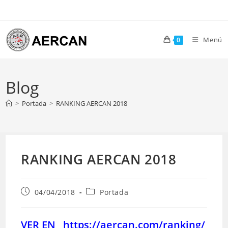
Ir
al
contenido
Menú
0
Blog
>
Portada
>
RANKING AERCAN 2018
RANKING AERCAN 2018
Publicación
Categoría
04/04/2018
Portada
de
de
la
la
entrada:
entrada:
VER EN https://aercan.com/ranking/