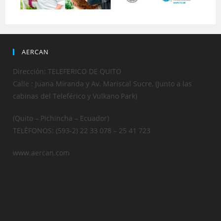
AERCAN
Dirección: TELEFERICO DE QUITO
Calle : Juana Miranda y Av. Mariscal Sucre, (Junto a las
cabinas del Teleférico y Vulkano Park)
(Quito – Pichincha – Ecuador)
TELÉFONOS: (593-2) 22 33 078 – 25 41 723
www.aercan.com