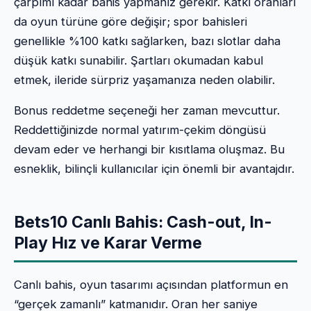
çarpımı kadar bahis yapmanız gerekir. Katkı oranları
da oyun türüne göre değişir; spor bahisleri
genellikle %100 katkı sağlarken, bazı slotlar daha
düşük katkı sunabilir. Şartları okumadan kabul
etmek, ileride sürpriz yaşamanıza neden olabilir.
Bonus reddetme seçeneği her zaman mevcuttur.
Reddettiğinizde normal yatırım-çekim döngüsü
devam eder ve herhangi bir kısıtlama oluşmaz. Bu
esneklik, bilinçli kullanıcılar için önemli bir avantajdır.
Bets10 Canlı Bahis: Cash-out, In-
Play Hız ve Karar Verme
Canlı bahis, oyun tasarımı açısından platformun en
“gerçek zamanlı” katmanıdır. Oran her saniye