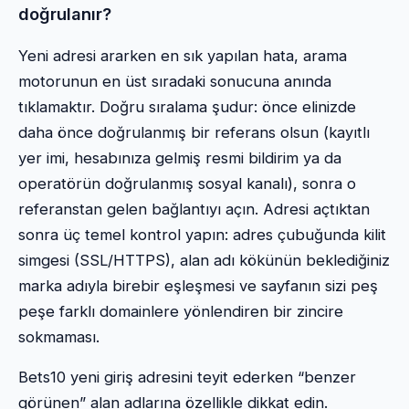
doğrulanır?
Yeni adresi ararken en sık yapılan hata, arama
motorunun en üst sıradaki sonucuna anında
tıklamaktır. Doğru sıralama şudur: önce elinizde
daha önce doğrulanmış bir referans olsun (kayıtlı
yer imi, hesabınıza gelmiş resmi bildirim ya da
operatörün doğrulanmış sosyal kanalı), sonra o
referanstan gelen bağlantıyı açın. Adresi açtıktan
sonra üç temel kontrol yapın: adres çubuğunda kilit
simgesi (SSL/HTTPS), alan adı kökünün beklediğiniz
marka adıyla birebir eşleşmesi ve sayfanın sizi peş
peşe farklı domainlere yönlendiren bir zincire
sokmaması.
Bets10 yeni giriş adresini teyit ederken “benzer
görünen” alan adlarına özellikle dikkat edin.