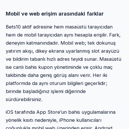
Mobil ve web erişim arasındaki farklar
Bets10 aktif adresine hem masaüstü tarayıcıdan
hem de mobil tarayıcıdan aynı hesapla erişilir. Fark,
deneyim katmanındadır. Mobil web; tek dokunuş
yatırım akışı, dikey ekrana uyarlanmış slot arayüzü
ve bildirim tabanlı hızlı adres teyidi sunar. Masaüstü
ise canlı bahis kupon yönetiminde ve çoklu maç
takibinde daha geniş görüş alanı verir. Her iki
platformda da aynı oturum bilgileri geçerlidir;
birinde başladığınız işlemi diğerinde
sürdürebilirsiniz.
iOS tarafında App Store’un bahis uygulamalarına
yönelik kısıtı nedeniyle, iPhone kullanıcıları
çoğunlukla mobil web üzerinden erişir. Android