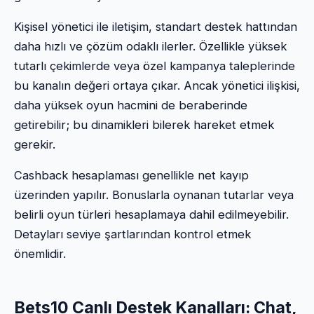
Kişisel yönetici ile iletişim, standart destek hattından
daha hızlı ve çözüm odaklı ilerler. Özellikle yüksek
tutarlı çekimlerde veya özel kampanya taleplerinde
bu kanalın değeri ortaya çıkar. Ancak yönetici ilişkisi,
daha yüksek oyun hacmini de beraberinde
getirebilir; bu dinamikleri bilerek hareket etmek
gerekir.
Cashback hesaplaması genellikle net kayıp
üzerinden yapılır. Bonuslarla oynanan tutarlar veya
belirli oyun türleri hesaplamaya dahil edilmeyebilir.
Detayları seviye şartlarından kontrol etmek
önemlidir.
Bets10 Canlı Destek Kanalları: Chat,