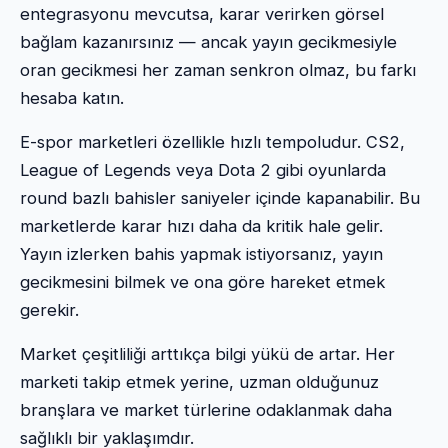
entegrasyonu mevcutsa, karar verirken görsel
bağlam kazanırsınız — ancak yayın gecikmesiyle
oran gecikmesi her zaman senkron olmaz, bu farkı
hesaba katın.
E-spor marketleri özellikle hızlı tempoludur. CS2,
League of Legends veya Dota 2 gibi oyunlarda
round bazlı bahisler saniyeler içinde kapanabilir. Bu
marketlerde karar hızı daha da kritik hale gelir.
Yayın izlerken bahis yapmak istiyorsanız, yayın
gecikmesini bilmek ve ona göre hareket etmek
gerekir.
Market çeşitliliği arttıkça bilgi yükü de artar. Her
marketi takip etmek yerine, uzman olduğunuz
branşlara ve market türlerine odaklanmak daha
sağlıklı bir yaklaşımdır.