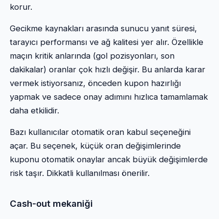
korur.
Gecikme kaynakları arasında sunucu yanıt süresi,
tarayıcı performansı ve ağ kalitesi yer alır. Özellikle
maçın kritik anlarında (gol pozisyonları, son
dakikalar) oranlar çok hızlı değişir. Bu anlarda karar
vermek istiyorsanız, önceden kupon hazırlığı
yapmak ve sadece onay adımını hızlıca tamamlamak
daha etkilidir.
Bazı kullanıcılar otomatik oran kabul seçeneğini
açar. Bu seçenek, küçük oran değişimlerinde
kuponu otomatik onaylar ancak büyük değişimlerde
risk taşır. Dikkatli kullanılması önerilir.
Cash-out mekaniği