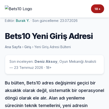
18+
Editör:
Burak Y.
·
Son güncelleme: 23.07.2026
Bets10 Yeni Giriş Adresi
Ana Sayfa
›
Giriş
›
Yeni Giriş Adresi Bülteni
Son inceleyen:
Deniz Aksoy
, Oyun Mekaniği Analisti
— 23 Temmuz 2026 · 18+
Bu bülten, Bets10 adres değişimini geçici bir
aksaklık olarak değil, sistematik bir operasyonel
döngü olarak ele alır. Alan adı yenileme
sürecinin teknik temellerini, yeni adresin