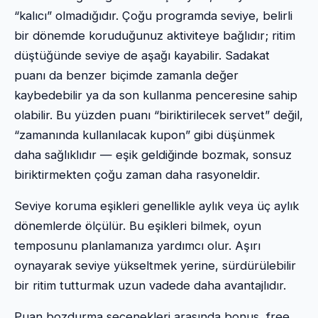
“kalıcı” olmadığıdır. Çoğu programda seviye, belirli
bir dönemde koruduğunuz aktiviteye bağlıdır; ritim
düştüğünde seviye de aşağı kayabilir. Sadakat
puanı da benzer biçimde zamanla değer
kaybedebilir ya da son kullanma penceresine sahip
olabilir. Bu yüzden puanı “biriktirilecek servet” değil,
“zamanında kullanılacak kupon” gibi düşünmek
daha sağlıklıdır — eşik geldiğinde bozmak, sonsuz
biriktirmekten çoğu zaman daha rasyoneldir.
Seviye koruma eşikleri genellikle aylık veya üç aylık
dönemlerde ölçülür. Bu eşikleri bilmek, oyun
temposunu planlamanıza yardımcı olur. Aşırı
oynayarak seviye yükseltmek yerine, sürdürülebilir
bir ritim tutturmak uzun vadede daha avantajlıdır.
Puan bozdurma seçenekleri arasında bonus, free