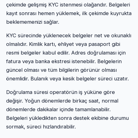
çekimde gelişmiş KYC istenmesi olağandır. Belgeleri
kayıt sonrası hemen yüklemek, ilk çekimde kuyrukta
beklememenizi sağlar.
KYC sürecinde yüklenecek belgeler net ve okunaklı
olmalıdır. Kimlik kartı, ehliyet veya pasaport gibi
resmi belgeler kabul edilir. Adres doğrulaması için
fatura veya banka ekstresi istenebilir. Belgelerin
güncel olması ve tüm bilgilerin görünür olması
önemlidir. Bulanık veya kesik belgeler süreci uzatır.
Doğrulama süresi operatörün iş yüküne göre
değişir. Yoğun dönemlerde birkaç saat, normal
dönemlerde dakikalar içinde tamamlanabilir.
Belgeleri yükledikten sonra destek ekibine durumu
sormak, süreci hızlandırabilir.