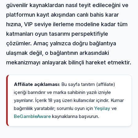
güvenilir kaynaklardan nasıl teyit edileceğini ve
platformun kayıt akışından canlı bahis karar
hızına, VIP seviye ilerleme modeline kadar tüm
katmanları oyun tasarımı perspektifiyle
çözümler. Amaç yalnızca doğru bağlantıya
ulaşmak değil, o bağlantının arkasındaki
mekanizmayı anlayarak bilinçli hareket etmektir.
Affiliate açıklaması:
Bu sayfa tanıtım (affiliate)
içeriği barındırır ve marka sahibinin yazılı izniyle
yayınlanır. İçerik 18 yaş üzeri kullanıcılar içindir. Kumar
bağımlılık yaratabilir; sorumlu oyun için
Yeşilay
ve
BeGambleAware
kaynaklarına başvurun.