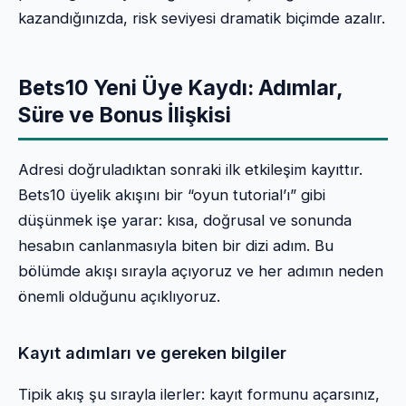
kazandığınızda, risk seviyesi dramatik biçimde azalır.
Bets10 Yeni Üye Kaydı: Adımlar,
Süre ve Bonus İlişkisi
Adresi doğruladıktan sonraki ilk etkileşim kayıttır.
Bets10 üyelik akışını bir “oyun tutorial’ı” gibi
düşünmek işe yarar: kısa, doğrusal ve sonunda
hesabın canlanmasıyla biten bir dizi adım. Bu
bölümde akışı sırayla açıyoruz ve her adımın neden
önemli olduğunu açıklıyoruz.
Kayıt adımları ve gereken bilgiler
Tipik akış şu sırayla ilerler: kayıt formunu açarsınız,