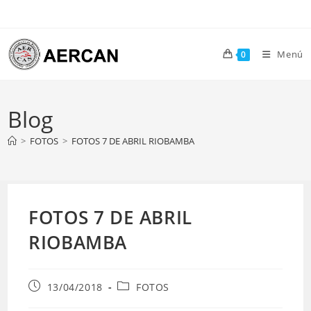
Ir
al
contenido
Menú
0
Blog
>
FOTOS
>
FOTOS 7 DE ABRIL RIOBAMBA
FOTOS 7 DE ABRIL
RIOBAMBA
Publicación
Categoría
13/04/2018
FOTOS
de
de