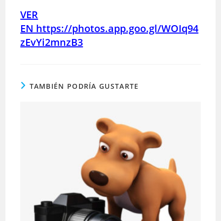
la
la
entrada:
entrada:
VER
EN https://photos.app.goo.gl/WOIq94
zEvYi2mnzB3
TAMBIÉN PODRÍA GUSTARTE