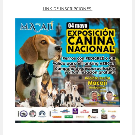
la
la
entrada:
entrada:
LINK DE INSCRIPCIONES