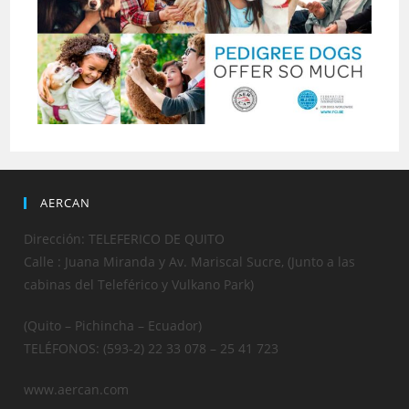
AERCAN
Dirección: TELEFERICO DE QUITO
Calle : Juana Miranda y Av. Mariscal Sucre, (Junto a las
cabinas del Teleférico y Vulkano Park)
(Quito – Pichincha – Ecuador)
TELÉFONOS: (593-2) 22 33 078 – 25 41 723
www.aercan.com