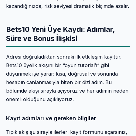
kazandığınızda, risk seviyesi dramatik biçimde azalır.
Bets10 Yeni Üye Kaydı: Adımlar,
Süre ve Bonus İlişkisi
Adresi doğruladıktan sonraki ilk etkileşim kayıttır.
Bets10 üyelik akışını bir “oyun tutorial’ı” gibi
düşünmek işe yarar: kısa, doğrusal ve sonunda
hesabın canlanmasıyla biten bir dizi adım. Bu
bölümde akışı sırayla açıyoruz ve her adımın neden
önemli olduğunu açıklıyoruz.
Kayıt adımları ve gereken bilgiler
Tipik akış şu sırayla ilerler: kayıt formunu açarsınız,