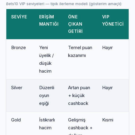
Bets10 VIP seviyeleri — tipik ilerleme modeli (gösterim amaçlı)
SEVIYE
ERIŞIM
ÖNE
VIP
MANTIĞI
ÇIKAN
YÖNETICI
GETIRI
Bronze
Yeni
Temel puan
Hayır
üyelik /
kazanımı
düşük
hacim
Silver
Düzenli
Artan puan
Hayır
oyun
+ küçük
eşiği
cashback
Gold
İstikrarlı
Gelişmiş
Kısmi
hacim
cashback +