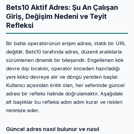
Bets10 Aktif Adres: Şu An Çalışan
Giriş, Değişim Nedeni ve Teyit
Refleksi
Bir bahis operatörünün erişim adresi, statik bir URL
değildir. Bets10 tarafında adres, düzenli aralıklarla
sürümlenen dinamik bir bileşendir. Engellenen kök
devre dışı bırakılır, operatör önceden hazırladığı
yeni kökü devreye alır ve döngü yeniden başlar.
Kullanıcı açısından kritik olan, her seferinde güncel
adresi bir refleks halinde doğrulamaktır. Aşağıdaki
alt başlıklar bu refleksi adım adım kurar ve riskleri
minimize eder.
Güncel adres nasıl bulunur ve nasıl