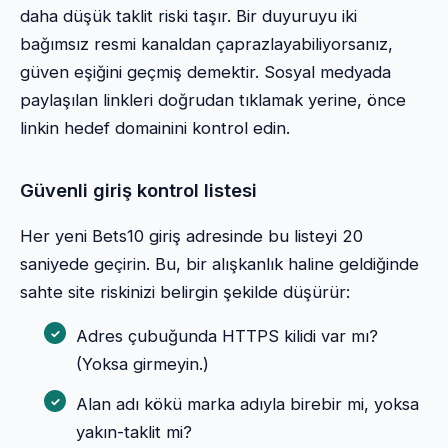
daha düşük taklit riski taşır. Bir duyuruyu iki
bağımsız resmi kanaldan çaprazlayabiliyorsanız,
güven eşiğini geçmiş demektir. Sosyal medyada
paylaşılan linkleri doğrudan tıklamak yerine, önce
linkin hedef domainini kontrol edin.
Güvenli giriş kontrol listesi
Her yeni Bets10 giriş adresinde bu listeyi 20
saniyede geçirin. Bu, bir alışkanlık haline geldiğinde
sahte site riskinizi belirgin şekilde düşürür:
Adres çubuğunda HTTPS kilidi var mı?
(Yoksa girmeyin.)
Alan adı kökü marka adıyla birebir mi, yoksa
yakın-taklit mi?