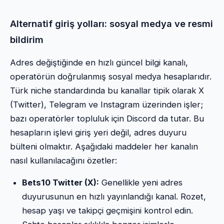
Alternatif giriş yolları: sosyal medya ve resmi
bildirim
Adres değiştiğinde en hızlı güncel bilgi kanalı,
operatörün doğrulanmış sosyal medya hesaplarıdır.
Türk niche standardında bu kanallar tipik olarak X
(Twitter), Telegram ve Instagram üzerinden işler;
bazı operatörler topluluk için Discord da tutar. Bu
hesapların işlevi giriş yeri değil, adres duyuru
bülteni olmaktır. Aşağıdaki maddeler her kanalın
nasıl kullanılacağını özetler:
Bets10 Twitter (X):
Genellikle yeni adres
duyurusunun en hızlı yayınlandığı kanal. Rozet,
hesap yaşı ve takipçi geçmişini kontrol edin.