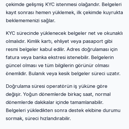
çekimde gelişmiş KYC istenmesi olağandır. Belgeleri
kayıt sonrası hemen yüklemek, ilk çekimde kuyrukta
beklememenizi sağlar.
KYC sürecinde yüklenecek belgeler net ve okunaklı
olmalıdır. Kimlik kartı, ehliyet veya pasaport gibi
resmi belgeler kabul edilir. Adres doğrulaması için
fatura veya banka ekstresi istenebilir. Belgelerin
güncel olması ve tüm bilgilerin görünür olması
önemlidir. Bulanık veya kesik belgeler süreci uzatır.
Doğrulama süresi operatörün iş yüküne göre
değişir. Yoğun dönemlerde birkaç saat, normal
dönemlerde dakikalar içinde tamamlanabilir.
Belgeleri yükledikten sonra destek ekibine durumu
sormak, süreci hızlandırabilir.