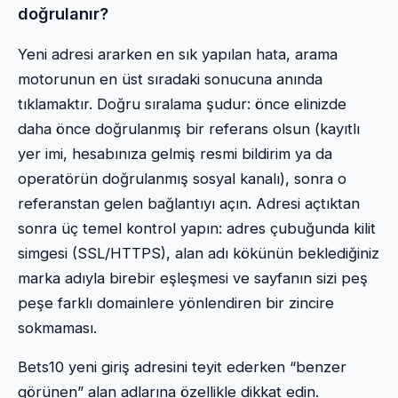
doğrulanır?
Yeni adresi ararken en sık yapılan hata, arama
motorunun en üst sıradaki sonucuna anında
tıklamaktır. Doğru sıralama şudur: önce elinizde
daha önce doğrulanmış bir referans olsun (kayıtlı
yer imi, hesabınıza gelmiş resmi bildirim ya da
operatörün doğrulanmış sosyal kanalı), sonra o
referanstan gelen bağlantıyı açın. Adresi açtıktan
sonra üç temel kontrol yapın: adres çubuğunda kilit
simgesi (SSL/HTTPS), alan adı kökünün beklediğiniz
marka adıyla birebir eşleşmesi ve sayfanın sizi peş
peşe farklı domainlere yönlendiren bir zincire
sokmaması.
Bets10 yeni giriş adresini teyit ederken “benzer
görünen” alan adlarına özellikle dikkat edin.