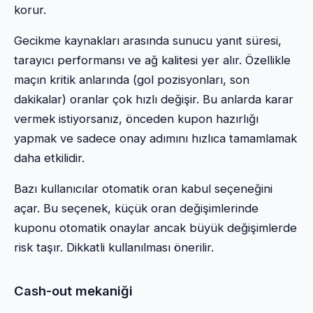
korur.
Gecikme kaynakları arasında sunucu yanıt süresi,
tarayıcı performansı ve ağ kalitesi yer alır. Özellikle
maçın kritik anlarında (gol pozisyonları, son
dakikalar) oranlar çok hızlı değişir. Bu anlarda karar
vermek istiyorsanız, önceden kupon hazırlığı
yapmak ve sadece onay adımını hızlıca tamamlamak
daha etkilidir.
Bazı kullanıcılar otomatik oran kabul seçeneğini
açar. Bu seçenek, küçük oran değişimlerinde
kuponu otomatik onaylar ancak büyük değişimlerde
risk taşır. Dikkatli kullanılması önerilir.
Cash-out mekaniği