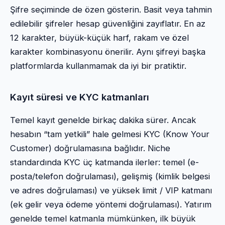
Şifre seçiminde de özen gösterin. Basit veya tahmin
edilebilir şifreler hesap güvenliğini zayıflatır. En az
12 karakter, büyük-küçük harf, rakam ve özel
karakter kombinasyonu önerilir. Aynı şifreyi başka
platformlarda kullanmamak da iyi bir pratiktir.
Kayıt süresi ve KYC katmanları
Temel kayıt genelde birkaç dakika sürer. Ancak
hesabın “tam yetkili” hale gelmesi KYC (Know Your
Customer) doğrulamasına bağlıdır. Niche
standardında KYC üç katmanda ilerler: temel (e-
posta/telefon doğrulaması), gelişmiş (kimlik belgesi
ve adres doğrulaması) ve yüksek limit / VIP katmanı
(ek gelir veya ödeme yöntemi doğrulaması). Yatırım
genelde temel katmanla mümkünken, ilk büyük