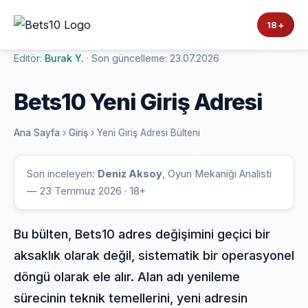
18+
Editör:
Burak Y.
·
Son güncelleme: 23.07.2026
Bets10 Yeni Giriş Adresi
Ana Sayfa
›
Giriş
›
Yeni Giriş Adresi Bülteni
Son inceleyen:
Deniz Aksoy
, Oyun Mekaniği Analisti
— 23 Temmuz 2026 · 18+
Bu bülten, Bets10 adres değişimini geçici bir
aksaklık olarak değil, sistematik bir operasyonel
döngü olarak ele alır. Alan adı yenileme
sürecinin teknik temellerini, yeni adresin