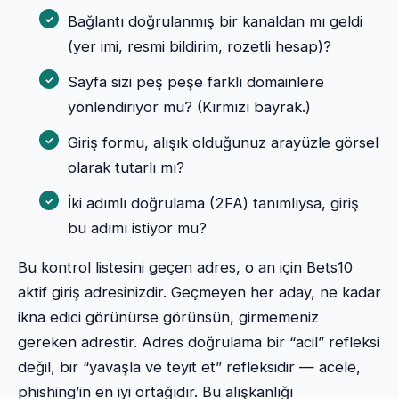
Bağlantı doğrulanmış bir kanaldan mı geldi
(yer imi, resmi bildirim, rozetli hesap)?
Sayfa sizi peş peşe farklı domainlere
yönlendiriyor mu? (Kırmızı bayrak.)
Giriş formu, alışık olduğunuz arayüzle görsel
olarak tutarlı mı?
İki adımlı doğrulama (2FA) tanımlıysa, giriş
bu adımı istiyor mu?
Bu kontrol listesini geçen adres, o an için Bets10
aktif giriş adresinizdir. Geçmeyen her aday, ne kadar
ikna edici görünürse görünsün, girmemeniz
gereken adrestir. Adres doğrulama bir “acil” refleksi
değil, bir “yavaşla ve teyit et” refleksidir — acele,
phishing’in en iyi ortağıdır. Bu alışkanlığı