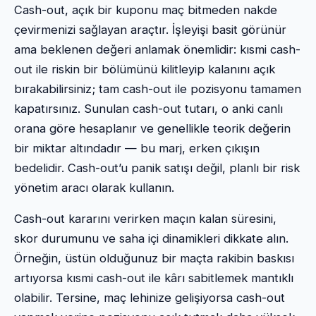
Cash-out, açık bir kuponu maç bitmeden nakde
çevirmenizi sağlayan araçtır. İşleyişi basit görünür
ama beklenen değeri anlamak önemlidir: kısmi cash-
out ile riskin bir bölümünü kilitleyip kalanını açık
bırakabilirsiniz; tam cash-out ile pozisyonu tamamen
kapatırsınız. Sunulan cash-out tutarı, o anki canlı
orana göre hesaplanır ve genellikle teorik değerin
bir miktar altındadır — bu marj, erken çıkışın
bedelidir. Cash-out’u panik satışı değil, planlı bir risk
yönetim aracı olarak kullanın.
Cash-out kararını verirken maçın kalan süresini,
skor durumunu ve saha içi dinamikleri dikkate alın.
Örneğin, üstün olduğunuz bir maçta rakibin baskısı
artıyorsa kısmi cash-out ile kârı sabitlemek mantıklı
olabilir. Tersine, maç lehinize gelişiyorsa cash-out