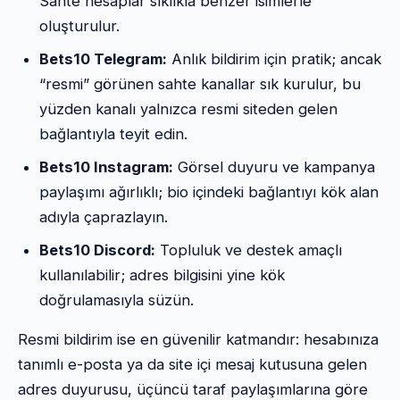
Sahte hesaplar sıklıkla benzer isimlerle
oluşturulur.
Bets10 Telegram:
Anlık bildirim için pratik; ancak
“resmi” görünen sahte kanallar sık kurulur, bu
yüzden kanalı yalnızca resmi siteden gelen
bağlantıyla teyit edin.
Bets10 Instagram:
Görsel duyuru ve kampanya
paylaşımı ağırlıklı; bio içindeki bağlantıyı kök alan
adıyla çaprazlayın.
Bets10 Discord:
Topluluk ve destek amaçlı
kullanılabilir; adres bilgisini yine kök
doğrulamasıyla süzün.
Resmi bildirim ise en güvenilir katmandır: hesabınıza
tanımlı e-posta ya da site içi mesaj kutusuna gelen
adres duyurusu, üçüncü taraf paylaşımlarına göre