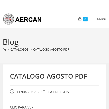
Ir
al
contenido
Menú
0
Blog
>
CATALOGOS
>
CATALOGO AGOSTO PDF
CATALOGO AGOSTO PDF
Publicación
Categoría
11/08/2017
CATALOGOS
de
de
la
la
entrada:
entrada:
CLIC PARA VER