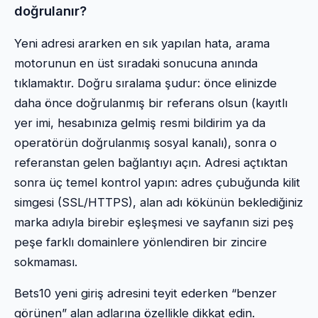
doğrulanır?
Yeni adresi ararken en sık yapılan hata, arama
motorunun en üst sıradaki sonucuna anında
tıklamaktır. Doğru sıralama şudur: önce elinizde
daha önce doğrulanmış bir referans olsun (kayıtlı
yer imi, hesabınıza gelmiş resmi bildirim ya da
operatörün doğrulanmış sosyal kanalı), sonra o
referanstan gelen bağlantıyı açın. Adresi açtıktan
sonra üç temel kontrol yapın: adres çubuğunda kilit
simgesi (SSL/HTTPS), alan adı kökünün beklediğiniz
marka adıyla birebir eşleşmesi ve sayfanın sizi peş
peşe farklı domainlere yönlendiren bir zincire
sokmaması.
Bets10 yeni giriş adresini teyit ederken “benzer
görünen” alan adlarına özellikle dikkat edin.