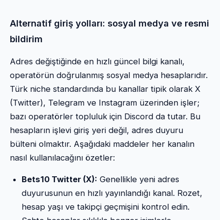
Alternatif giriş yolları: sosyal medya ve resmi
bildirim
Adres değiştiğinde en hızlı güncel bilgi kanalı,
operatörün doğrulanmış sosyal medya hesaplarıdır.
Türk niche standardında bu kanallar tipik olarak X
(Twitter), Telegram ve Instagram üzerinden işler;
bazı operatörler topluluk için Discord da tutar. Bu
hesapların işlevi giriş yeri değil, adres duyuru
bülteni olmaktır. Aşağıdaki maddeler her kanalın
nasıl kullanılacağını özetler:
Bets10 Twitter (X):
Genellikle yeni adres
duyurusunun en hızlı yayınlandığı kanal. Rozet,
hesap yaşı ve takipçi geçmişini kontrol edin.