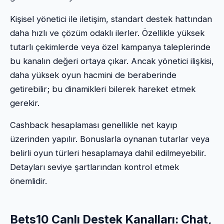
Kişisel yönetici ile iletişim, standart destek hattından
daha hızlı ve çözüm odaklı ilerler. Özellikle yüksek
tutarlı çekimlerde veya özel kampanya taleplerinde
bu kanalın değeri ortaya çıkar. Ancak yönetici ilişkisi,
daha yüksek oyun hacmini de beraberinde
getirebilir; bu dinamikleri bilerek hareket etmek
gerekir.
Cashback hesaplaması genellikle net kayıp
üzerinden yapılır. Bonuslarla oynanan tutarlar veya
belirli oyun türleri hesaplamaya dahil edilmeyebilir.
Detayları seviye şartlarından kontrol etmek
önemlidir.
Bets10 Canlı Destek Kanalları: Chat,