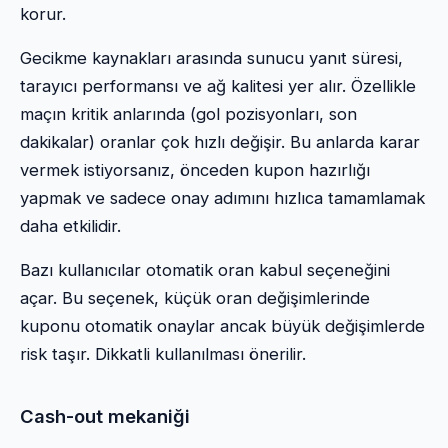
korur.
Gecikme kaynakları arasında sunucu yanıt süresi,
tarayıcı performansı ve ağ kalitesi yer alır. Özellikle
maçın kritik anlarında (gol pozisyonları, son
dakikalar) oranlar çok hızlı değişir. Bu anlarda karar
vermek istiyorsanız, önceden kupon hazırlığı
yapmak ve sadece onay adımını hızlıca tamamlamak
daha etkilidir.
Bazı kullanıcılar otomatik oran kabul seçeneğini
açar. Bu seçenek, küçük oran değişimlerinde
kuponu otomatik onaylar ancak büyük değişimlerde
risk taşır. Dikkatli kullanılması önerilir.
Cash-out mekaniği