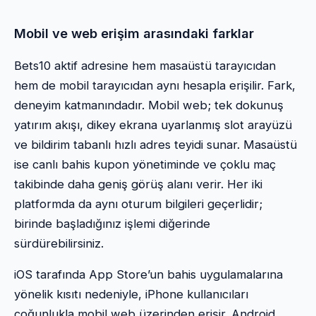
Mobil ve web erişim arasındaki farklar
Bets10 aktif adresine hem masaüstü tarayıcıdan
hem de mobil tarayıcıdan aynı hesapla erişilir. Fark,
deneyim katmanındadır. Mobil web; tek dokunuş
yatırım akışı, dikey ekrana uyarlanmış slot arayüzü
ve bildirim tabanlı hızlı adres teyidi sunar. Masaüstü
ise canlı bahis kupon yönetiminde ve çoklu maç
takibinde daha geniş görüş alanı verir. Her iki
platformda da aynı oturum bilgileri geçerlidir;
birinde başladığınız işlemi diğerinde
sürdürebilirsiniz.
iOS tarafında App Store’un bahis uygulamalarına
yönelik kısıtı nedeniyle, iPhone kullanıcıları
çoğunlukla mobil web üzerinden erişir. Android