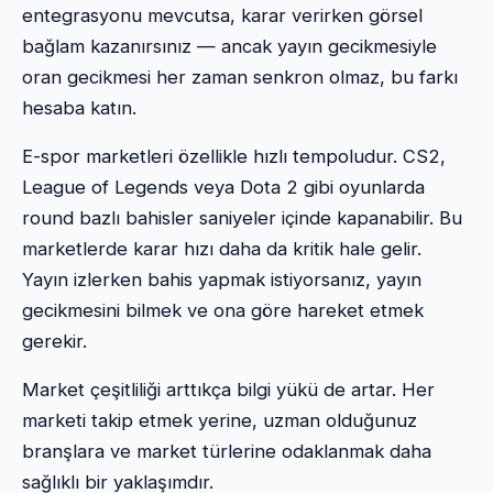
entegrasyonu mevcutsa, karar verirken görsel
bağlam kazanırsınız — ancak yayın gecikmesiyle
oran gecikmesi her zaman senkron olmaz, bu farkı
hesaba katın.
E-spor marketleri özellikle hızlı tempoludur. CS2,
League of Legends veya Dota 2 gibi oyunlarda
round bazlı bahisler saniyeler içinde kapanabilir. Bu
marketlerde karar hızı daha da kritik hale gelir.
Yayın izlerken bahis yapmak istiyorsanız, yayın
gecikmesini bilmek ve ona göre hareket etmek
gerekir.
Market çeşitliliği arttıkça bilgi yükü de artar. Her
marketi takip etmek yerine, uzman olduğunuz
branşlara ve market türlerine odaklanmak daha
sağlıklı bir yaklaşımdır.