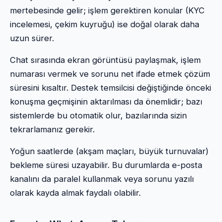
mertebesinde gelir; işlem gerektiren konular (KYC
incelemesi, çekim kuyruğu) ise doğal olarak daha
uzun sürer.
Chat sırasında ekran görüntüsü paylaşmak, işlem
numarası vermek ve sorunu net ifade etmek çözüm
süresini kısaltır. Destek temsilcisi değiştiğinde önceki
konuşma geçmişinin aktarılması da önemlidir; bazı
sistemlerde bu otomatik olur, bazılarında sizin
tekrarlamanız gerekir.
Yoğun saatlerde (akşam maçları, büyük turnuvalar)
bekleme süresi uzayabilir. Bu durumlarda e-posta
kanalını da paralel kullanmak veya sorunu yazılı
olarak kayda almak faydalı olabilir.