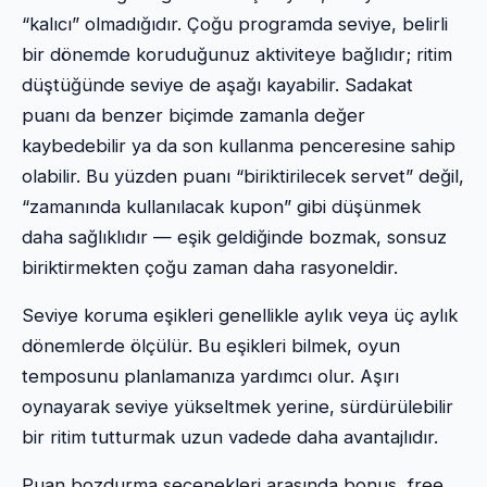
“kalıcı” olmadığıdır. Çoğu programda seviye, belirli
bir dönemde koruduğunuz aktiviteye bağlıdır; ritim
düştüğünde seviye de aşağı kayabilir. Sadakat
puanı da benzer biçimde zamanla değer
kaybedebilir ya da son kullanma penceresine sahip
olabilir. Bu yüzden puanı “biriktirilecek servet” değil,
“zamanında kullanılacak kupon” gibi düşünmek
daha sağlıklıdır — eşik geldiğinde bozmak, sonsuz
biriktirmekten çoğu zaman daha rasyoneldir.
Seviye koruma eşikleri genellikle aylık veya üç aylık
dönemlerde ölçülür. Bu eşikleri bilmek, oyun
temposunu planlamanıza yardımcı olur. Aşırı
oynayarak seviye yükseltmek yerine, sürdürülebilir
bir ritim tutturmak uzun vadede daha avantajlıdır.
Puan bozdurma seçenekleri arasında bonus, free