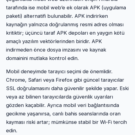
tarafında ise mobil web’e ek olarak APK (uygulama
paketi) alternatifi bulunabilir. APK indirirken
kaynağın yalnızca doğrulanmış resmi adres olması
kritiktir; üçüncü taraf APK depoları en yaygın kötü
amaçlı yazılım vektörlerinden biridir. APK
indirmeden önce dosya imzasını ve kaynak
domainini mutlaka kontrol edin.
Mobil deneyimde tarayıcı seçimi de önemlidir.
Chrome, Safari veya Firefox gibi güncel tarayıcılar
SSL doğrulamasını daha güvenilir şekilde yapar. Eski
veya az bilinen tarayıcılarda güvenlik uyarıları
gözden kaçabilir. Ayrıca mobil veri bağlantısında
gecikme yaşanırsa, canlı bahis seanslarında oran
kayması riski artar; mümkünse stabil bir Wi-Fi tercih
edin.