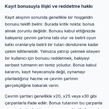
Kayıt bonusuyla ilişki ve reddetme hakkı
Kayıt akışının sonunda genellikle bir hoşgeldin
bonusu teklifi belirir. Burada kritik nokta: bonus
almak zorunlu değildir. Bonusu kabul ettiğinizde
bakiyeniz çevrim şartına tabi olur ve belirli oyun
katkı oranlarıyla belirli bir tutarı döndürene kadar
çekim kilitlenebilir. Yalnızca yatırıp çekmek isteyen
bir kullanıcı için bonusu reddetmek, bakiyeyi
serbest tutmanın en temiz yoludur. Bonus kabul
kararını, kayıt heyecanıyla değil, oynamayı
planladığınız hacme ve çevrim şartının
gerçekçiliğine bakarak verin.
Çevrim şartları genellikle x20, x25 veya x30 gibi
çarpanlarla ifade edilir. Bonus tutarının bu çarpanla