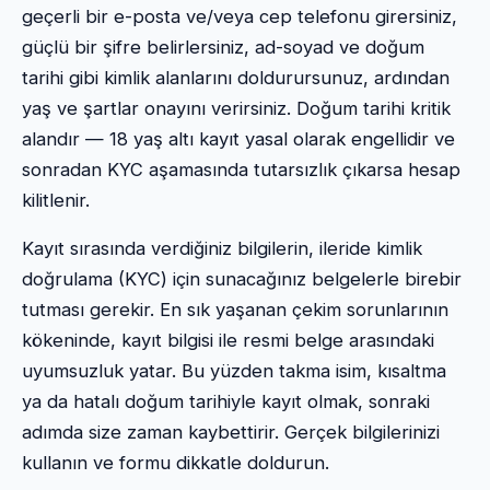
geçerli bir e-posta ve/veya cep telefonu girersiniz,
güçlü bir şifre belirlersiniz, ad-soyad ve doğum
tarihi gibi kimlik alanlarını doldurursunuz, ardından
yaş ve şartlar onayını verirsiniz. Doğum tarihi kritik
alandır — 18 yaş altı kayıt yasal olarak engellidir ve
sonradan KYC aşamasında tutarsızlık çıkarsa hesap
kilitlenir.
Kayıt sırasında verdiğiniz bilgilerin, ileride kimlik
doğrulama (KYC) için sunacağınız belgelerle birebir
tutması gerekir. En sık yaşanan çekim sorunlarının
kökeninde, kayıt bilgisi ile resmi belge arasındaki
uyumsuzluk yatar. Bu yüzden takma isim, kısaltma
ya da hatalı doğum tarihiyle kayıt olmak, sonraki
adımda size zaman kaybettirir. Gerçek bilgilerinizi
kullanın ve formu dikkatle doldurun.