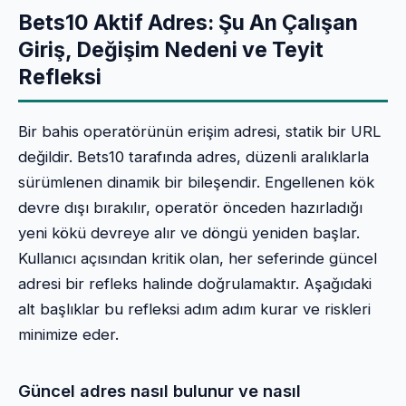
Bets10 Aktif Adres: Şu An Çalışan
Giriş, Değişim Nedeni ve Teyit
Refleksi
Bir bahis operatörünün erişim adresi, statik bir URL
değildir. Bets10 tarafında adres, düzenli aralıklarla
sürümlenen dinamik bir bileşendir. Engellenen kök
devre dışı bırakılır, operatör önceden hazırladığı
yeni kökü devreye alır ve döngü yeniden başlar.
Kullanıcı açısından kritik olan, her seferinde güncel
adresi bir refleks halinde doğrulamaktır. Aşağıdaki
alt başlıklar bu refleksi adım adım kurar ve riskleri
minimize eder.
Güncel adres nasıl bulunur ve nasıl