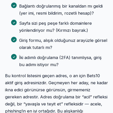
Bağlantı doğrulanmış bir kanaldan mı geldi
(yer imi, resmi bildirim, rozetli hesap)?
Sayfa sizi peş peşe farklı domainlere
yönlendiriyor mu? (Kırmızı bayrak.)
Giriş formu, alışık olduğunuz arayüzle görsel
olarak tutarlı mı?
İki adımlı doğrulama (2FA) tanımlıysa, giriş
bu adımı istiyor mu?
Bu kontrol listesini geçen adres, o an için Bets10
aktif giriş adresinizdir. Geçmeyen her aday, ne kadar
ikna edici görünürse görünsün, girmemeniz
gereken adrestir. Adres doğrulama bir “acil” refleksi
değil, bir “yavaşla ve teyit et” refleksidir — acele,
phishing’in en iyi ortağıdır. Bu alışkanlığı