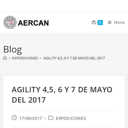
Ir
al
contenido
Menú
0
Blog
>
EXPOSICIONES
>
AGILITY 4,5, 6 Y 7 DE MAYO DEL 2017
AGILITY 4,5, 6 Y 7 DE MAYO
DEL 2017
Publicación
Categoría
17/04/2017
EXPOSICIONES
de
de