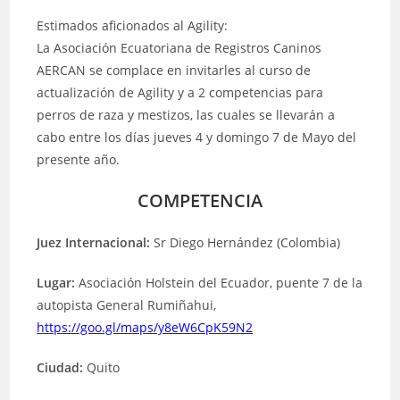
la
la
entrada:
entrada:
Estimados aficionados al Agility:
La Asociación Ecuatoriana de Registros Caninos
AERCAN se complace en invitarles al curso de
actualización de Agility y a 2 competencias para
perros de raza y mestizos, las cuales se llevarán a
cabo entre los días jueves 4 y domingo 7 de Mayo del
presente año.
COMPETENCIA
Juez Internacional:
Sr Diego Hernández (Colombia)
Lugar:
Asociación Holstein del Ecuador, puente 7 de la
autopista General Rumiñahui,
https://goo.gl/maps/y8eW6CpK59N2
Ciudad:
Quito