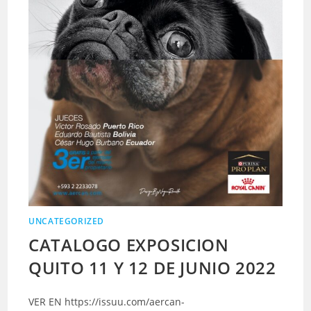
UNCATEGORIZED
CATALOGO EXPOSICION
QUITO 11 Y 12 DE JUNIO 2022
VER EN https://issuu.com/aercan-