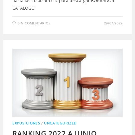
hasta las 10:00 am clic para descargar BORRADOR
CATALOGO
SIN COMENTARIOS
29/07/2022
EXPOSICIONES
/
UNCATEGORIZED
RANKING 2022 A JUNIO