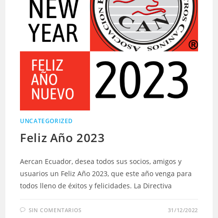
UNCATEGORIZED
Feliz Año 2023
Aercan Ecuador, desea todos sus socios, amigos y
usuarios un Feliz Año 2023, que este año venga para
todos lleno de éxitos y felicidades. La Directiva
SIN COMENTARIOS
31/12/2022