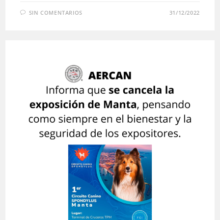
SIN COMENTARIOS
31/12/2022