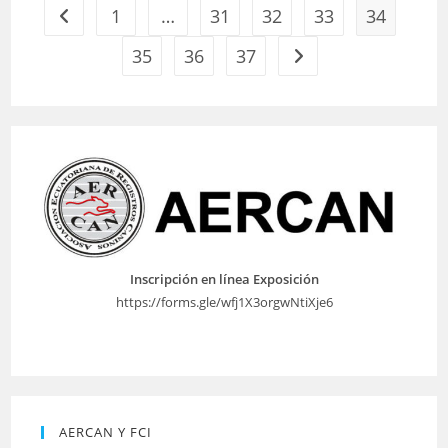
1
…
31
32
33
34
Ir a la página anterior
35
36
37
Ir a la página siguiente
Inscripción en línea Exposición
https://forms.gle/wfj1X3orgwNtiXje6
AERCAN Y FCI