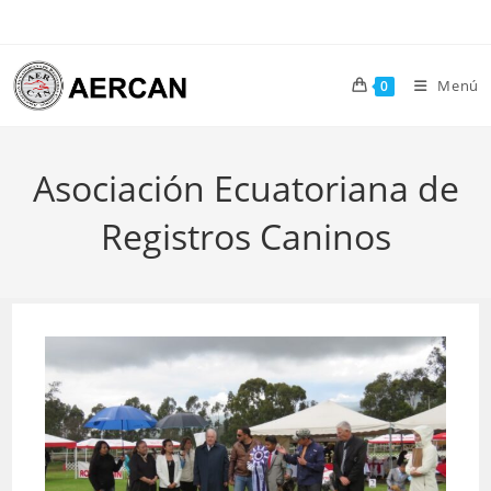
Ir
al
contenido
Menú
0
Asociación Ecuatoriana de
Registros Caninos