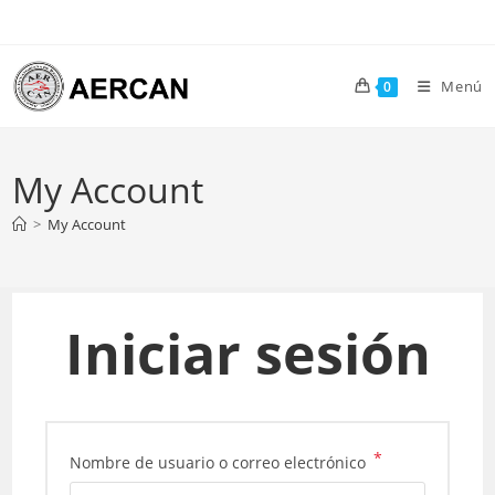
Ir
al
contenido
Menú
0
My Account
>
My Account
Iniciar sesión
*
Obligatorio
Nombre de usuario o correo electrónico